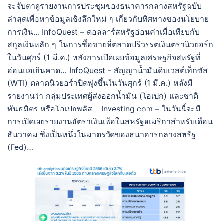
จะจับตาดูรายงานการประชุมของธนาคารกลางสหรัฐฉบับ
ล่าสุดเพื่อหาข้อมูลเชิงลึกใหม่ ๆ เกี่ยวกับทิศทางของนโยบาย
การเงิน… InfoQuest – ดอลลาร์สหรัฐอ่อนค่าเมื่อเทียบกับ
สกุลเงินหลัก ๆ ในการซื้อขายที่ตลาดปริวรรตเงินตรานิวยอร์ก
ในวันศุกร์ (1 มี.ค.) หลังการเปิดเผยข้อมูลเศรษฐกิจสหรัฐที่
อ่อนแอเกินคาด… InfoQuest – สัญญาน้ำมันดิบเวสต์เท็กซัส
(WTI) ตลาดนิวยอร์กปิดพุ่งขึ้นในวันศุกร์ (1 มี.ค.) หลังมี
รายงานว่า กลุ่มประเทศผู้ส่งออกน้ำมัน (โอเปก) และชาติ
พันธมิตร หรือโอเปกพลัส… Investing.com – ในวันนี้จะมี
การเปิดเผยรายงานอัตราเงินเฟ้อในสหรัฐอเมริกาสำหรับเดือน
ธันวาคม ซึ่งเป็นหนึ่งในมาตรวัดของธนาคารกลางสหรัฐ
(Fed)…