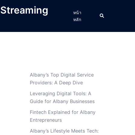
 Streaming
หน้า
Search
หลัก
Albany’s Top Digital Service
Providers: A Deep Dive
Leveraging Digital Tools: A
Guide for Albany Businesses
Fintech Explained for Albany
Entrepreneurs
Albany’s Lifestyle Meets Tech: