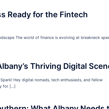
s Ready for the Fintech
ndscape The world of finance is evolving at breakneck spe
lbany’s Thriving Digital Scen
l Spark! Hey digital nomads, tech enthusiasts, and fellow
 for […]
Southern: What Albany Needs 