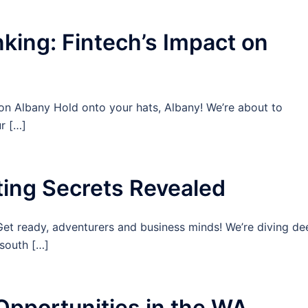
king: Fintech’s Impact on
 on Albany Hold onto your hats, Albany! We’re about to
r […]
ting Secrets Revealed
Get ready, adventurers and business minds! We’re diving de
 south […]
 Opportunities in the WA